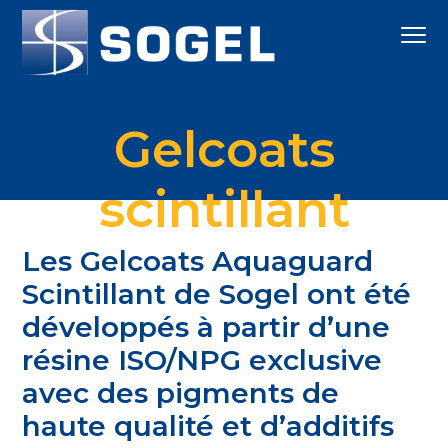
S
S
S
Menu
k
k
k
i
i
i
High
Sogel
p
p
p
Technology
Gel
t
t
t
Coats
Gelcoats
o
o
o
p
c
f
scintillant
r
o
o
i
n
o
m
t
t
Les Gelcoats Aquaguard
a
e
e
Scintillant de Sogel ont été
r
n
r
développés à partir d’une
y
t
résine ISO/NPG exclusive
n
avec des pigments de
a
v
haute qualité et d’additifs
i