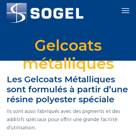
S
S
S
Menu
k
k
k
i
i
i
High
Sogel
p
p
p
Technology
Gel
t
t
t
Coats
Gelcoats
o
o
o
p
c
f
métalliques
r
o
o
i
n
o
m
t
t
Les Gelcoats Métalliques
a
e
e
sont formulés à partir d’une
r
n
r
résine polyester spéciale
y
t
n
Ils sont aussi fabriqués avec des pigments et des
a
additifs spéciaux pour offrir une grande facilité
v
d’utilisation.
i